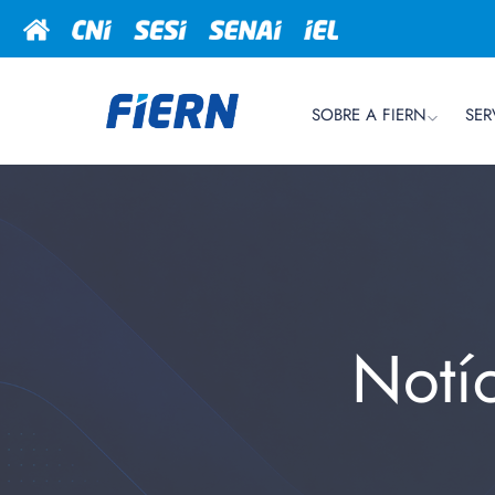
SOBRE A FIERN
SER
Notí