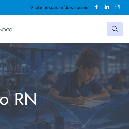
Visite nossas mídias sociais
NTATO
do RN