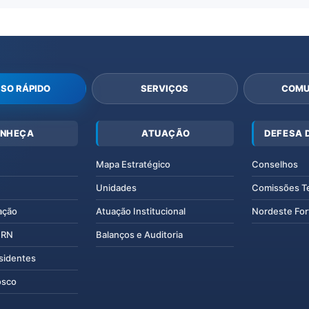
SO RÁPIDO
SERVIÇOS
COMU
NHEÇA
ATUAÇÃO
DEFESA 
Mapa Estratégico
Conselhos
Unidades
Comissões T
ação
Atuação Institucional
Nordeste For
IERN
Balanços e Auditoria
esidentes
osco