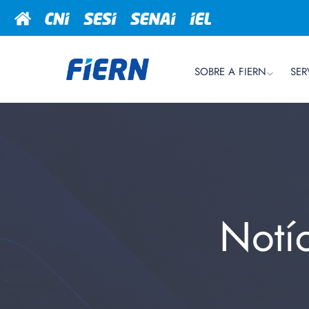
SOBRE A FIERN
SER
Notí