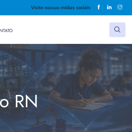
Visite nossas mídias sociais
NTATO
do RN