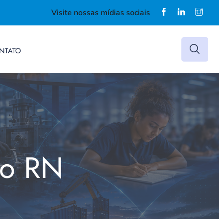
Visite nossas mídias sociais
NTATO
do RN