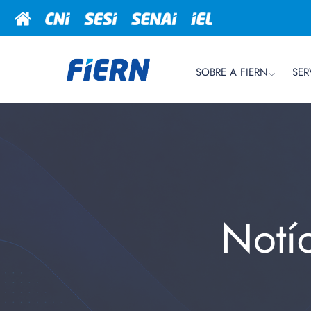
SOBRE A FIERN
SER
Notí