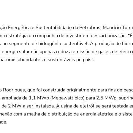
ção Energética e Sustentabilidade da Petrobras, Maurício Tol
na estratégia da companhia de investir em descarbonização. “É
ais no segmento de hidrogênio sustentável. A produção de hidro
do energia solar não apenas reduz a emissão de gases de efeit
aturais abundantes e sustentáveis no país”.
o Rodrigues, que foi construída originalmente para fins de pe
o ampliada de 1,1 MWp (Megawatt pico) para 2,5 MWp, suprin
e de 2 MW a ser instalada. A usina de eletrólise será testada
onexão com a malha de distribuição de energia elétrica e o si
ade.