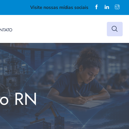
Visite nossas mídias sociais
NTATO
do RN