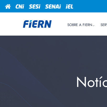
SOBRE A FIERN
SER
Notí