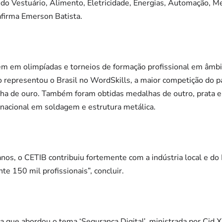
 do Vestuário, Alimento, Eletricidade, Energias, Automação, M
afirma Emerson Batista.
 em olimpíadas e torneios de formação profissional em âmbito
 representou o Brasil no WordSkills, a maior competição do p
lha de ouro. Também foram obtidas medalhas de outro, prata e
nacional em soldagem e estrutura metálica.
nos, o CETIB contribuiu fortemente com a indústria local e do 
 150 mil profissionais”, concluir.
que abordou o tema ‘Segurança Digital’, ministrada por Cid X