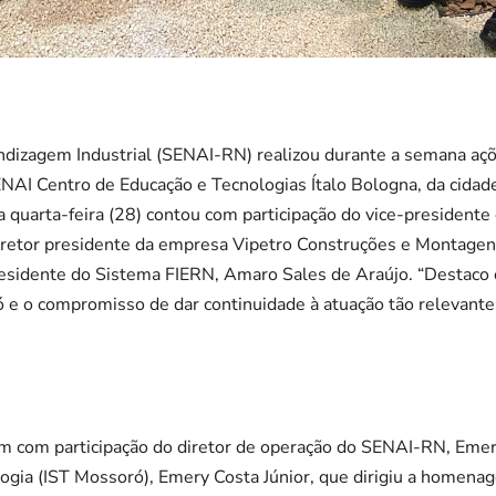
ndizagem Industrial (SENAI-RN) realizou durante a semana 
ENAI Centro de Educação e Tecnologias Ítalo Bologna, da cida
quarta-feira (28) contou com participação do vice-presidente 
iretor presidente da empresa Vipetro Construções e Montagens
residente do Sistema FIERN, Amaro Sales de Araújo. “Destaco 
 o compromisso de dar continuidade à atuação tão relevante d
 com participação do diretor de operação do SENAI-RN, Emers
logia (IST Mossoró), Emery Costa Júnior, que dirigiu a homen