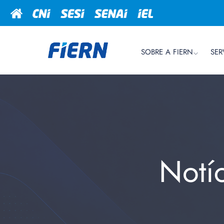
SOBRE A FIERN
SER
Notí