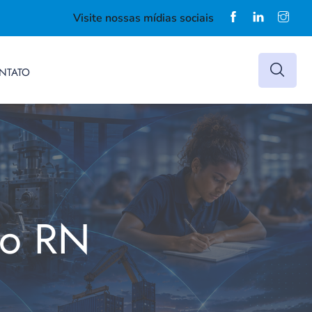
Visite nossas mídias sociais
NTATO
do RN