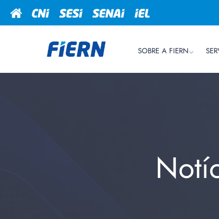
SOBRE A FIERN
SER
Notí