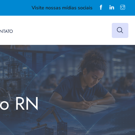
Visite nossas mídias sociais
NTATO
do RN