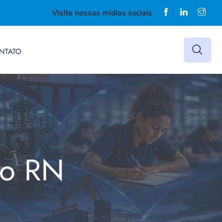
Visite nossas mídias sociais
NTATO
do RN