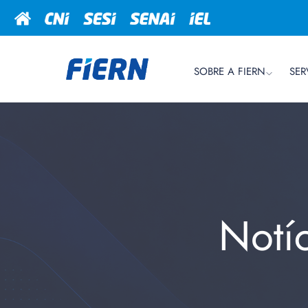
SOBRE A FIERN
SER
Notí