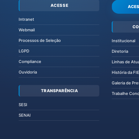
ACESSE
ACES
Intranet
CO
Webmail
Processos de Seleção
Institucional
LGPD
Diretoria
Compliance
Linhas de Atu
Ouvidoria
História da F
Galeria de Pr
TRANSPARÊNCIA
Trabalhe Con
SESI
SENAI