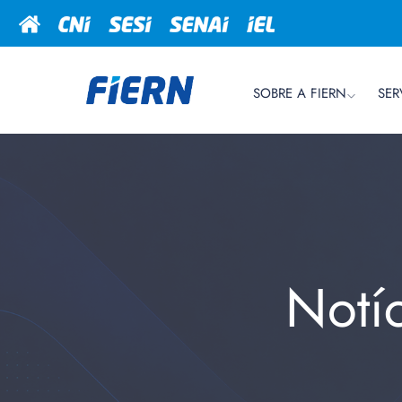
SOBRE A FIERN
SER
Notí