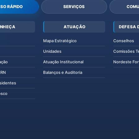
SO RÁPIDO
SERVIÇOS
COMU
NHEÇA
ATUAÇÃO
DEFESA 
Mapa Estratégico
Conselhos
Unidades
Comissões T
ação
Atuação Institucional
Nordeste For
IERN
Balanços e Auditoria
esidentes
osco