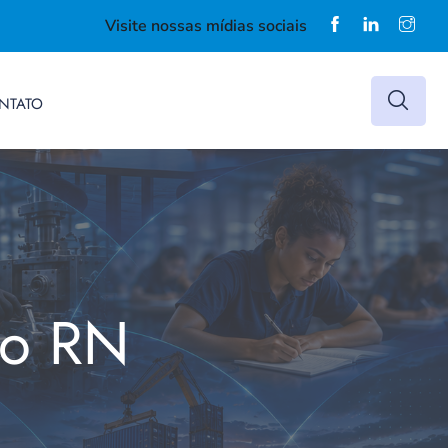
Visite nossas mídias sociais
NTATO
do RN