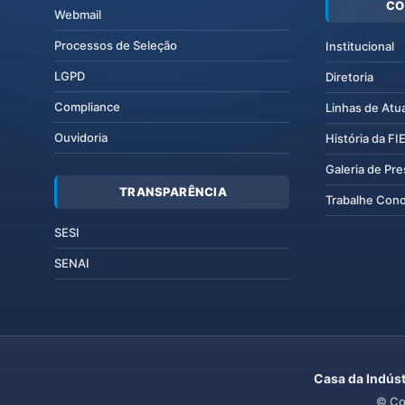
CO
Webmail
Processos de Seleção
Institucional
LGPD
Diretoria
Compliance
Linhas de Atu
Ouvidoria
História da F
Galeria de Pr
TRANSPARÊNCIA
Trabalhe Con
SESI
SENAI
Casa da Indúst
© Co