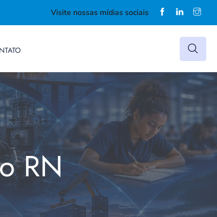
Visite nossas mídias sociais
NTATO
do RN