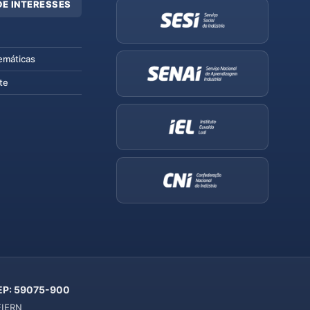
DE INTERESSES
emáticas
te
 CEP: 59075-900
 FIERN