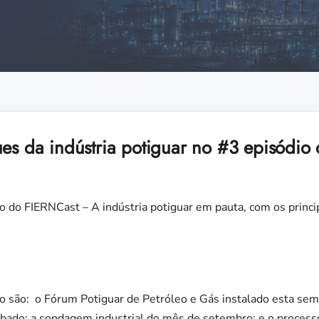
ues da indústria potiguar no #3 episódio
ção do FIERNCast – A indústria potiguar em pauta, com os princ
 são: o Fórum Potiguar de Petróleo e Gás instalado esta sema
ábado; a sondagem industrial do mês de setembro; e o process