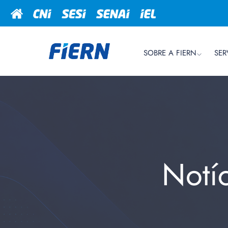
SOBRE A FIERN
SER
Notí