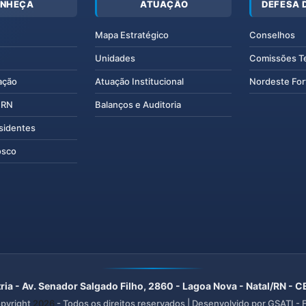
NHEÇA
ATUAÇÃO
DEFESA 
Mapa Estratégico
Conselhos
Unidades
Comissões T
ação
Atuação Institucional
Nordeste For
IERN
Balanços e Auditoria
esidentes
osco
ria - Av. Senador Salgado Filho, 2860 - Lagoa Nova - Natal/RN -
pyright
2026
- Todos os direitos reservados | Desenvolvido por GSATI -