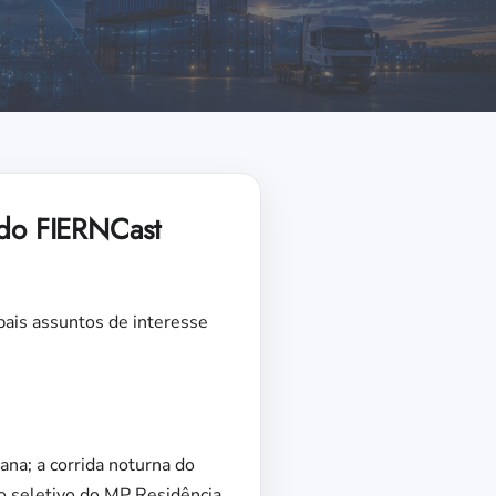
 do FIERNCast
ipais assuntos de interesse
na; a corrida noturna do
o seletivo do MP Residência