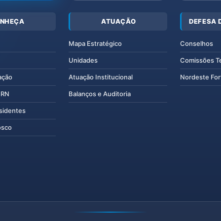
NHEÇA
ATUAÇÃO
DEFESA 
Mapa Estratégico
Conselhos
Unidades
Comissões T
ação
Atuação Institucional
Nordeste For
IERN
Balanços e Auditoria
esidentes
osco