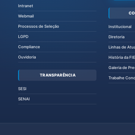
Intranet
CO
Webmail
Processos de Seleção
Institucional
LGPD
Diretoria
Compliance
Linhas de Atu
Ouvidoria
História da F
Galeria de Pr
TRANSPARÊNCIA
Trabalhe Con
SESI
SENAI