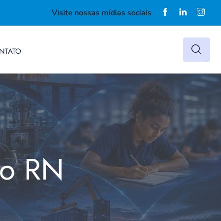
Visite nossas mídias sociais
NTATO
do RN