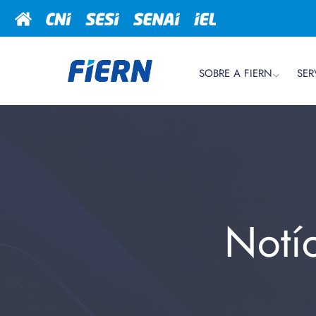
SOBRE A FIERN
SER
Notí