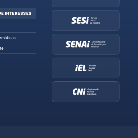
DE INTERESSES
emáticas
te