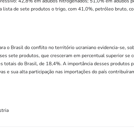
xpressivo: 42,8% em adubos nitrogenados; 51,0% em adubos p
lista de sete produtos o trigo, com 41,0%, petróleo bruto, c
a o Brasil do conflito no território ucraniano evidencia-se, s
ses sete produtos, que cresceram em percentual superior se
s totais do Brasil, de 18,4%. A importância desses produtos 
as e sua alta participação nas importações do país contribuíra
stria