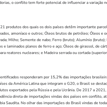
rias, o conflito tem forte potencial de influenciar a variação 
u 21 produtos dos quais os dois países detêm importante parce
ados, amoníaco e outros; Óleos brutos de petróleo; Óleos e o
ada; Milho; Semente de nabo; Ferro (bruto); Alumínio (bruto); N
e laminados planos de ferro e aço; Óleos de girassol, de cár
ra reatores nucleares; e Madeira serrada ou cortada (superio
entificados responderam por 15,2% das importações brasileira
íses da América Latina que integram o G20, o Brasil se destac
utos exportados pela Rússia e pela Ucrânia. De 2017 a 2021, 
dência direta de importações vindas dos países em conflito, a
bia Saudita. No olhar das importações do Brasil vindas de toda