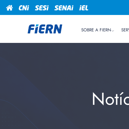
SOBRE A FIERN
SER
Notí