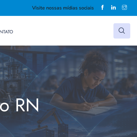
Visite nossas mídias sociais
NTATO
do RN