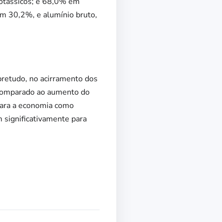
otássicos; e 68,0% em
om 30,2%, e alumínio bruto,
obretudo, no acirramento dos
 comparado ao aumento do
para a economia como
m significativamente para