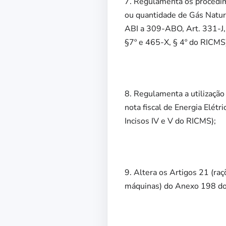
7. Regulamenta os procedim
ou quantidade de Gás Natur
ABI a 309-ABO, Art. 331-J, §3
§7º e 465-X, § 4º do RICMS
8. Regulamenta a utilização
nota fiscal de Energia Elétr
Incisos IV e V do RICMS);
9. Altera os Artigos 21 (ra
máquinas) do Anexo 198 do