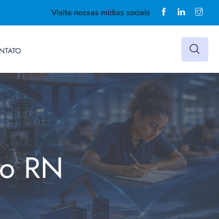
Visite nossas mídias sociais
NTATO
do RN