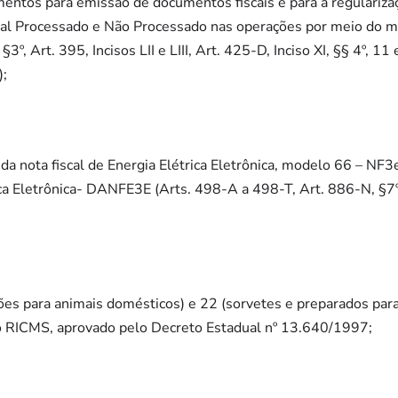
entos para emissão de documentos fiscais e para a regularizaç
al Processado e Não Processado nas operações por meio do mo
º, Art. 395, Incisos LII e LIII, Art. 425-D, Inciso XI, §§ 4º, 11 e
);
 da nota fiscal de Energia Elétrica Eletrônica, modelo 66 – NF
ica Eletrônica- DANFE3E (Arts. 498-A a 498-T, Art. 886-N, §7º, I
ções para animais domésticos) e 22 (sorvetes e preparados par
 RICMS, aprovado pelo Decreto Estadual nº 13.640/1997;