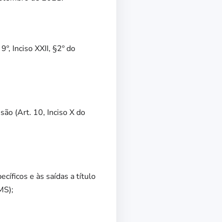
º, Inciso XXII, §2º do
são (Art. 10, Inciso X do
cíficos e às saídas a título
MS);