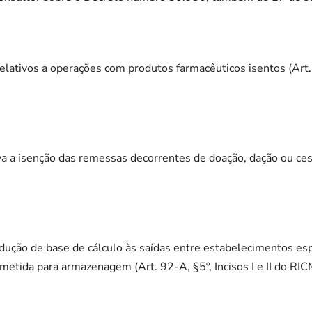
lativos a operações com produtos farmacêuticos isentos (Art. 9
iva a isenção das remessas decorrentes de doação, dação ou ces
dução de base de cálculo às saídas entre estabelecimentos espe
metida para armazenagem (Art. 92-A, §5º, Incisos I e II do RIC