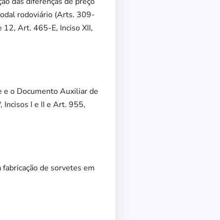
ão das diferenças de preço
dal rodoviário (Arts. 309-
 12, Art. 465-E, Inciso XII,
3e e o Documento Auxiliar de
ncisos I e II e Art. 955,
a fabricação de sorvetes em