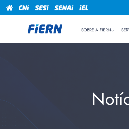
SOBRE A FIERN
SER
Notí