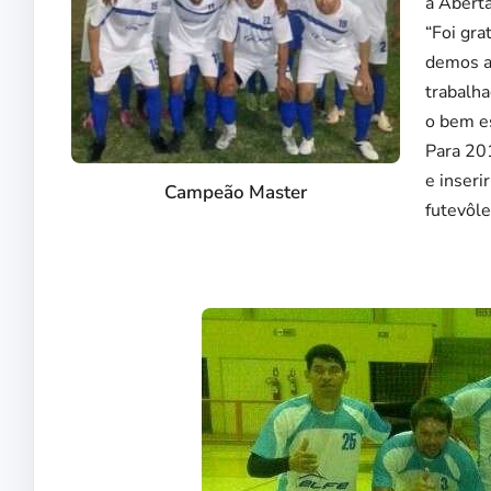
a Aberta
“Foi gra
demos a
trabalha
o bem es
Para 201
e inseri
Campeão Master
futevôle