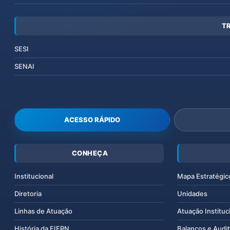
T
SESI
SENAI
ACESSO RÁPIDO
CONHEÇA
Institucional
Mapa Estratégic
Diretoria
Unidades
Linhas de Atuação
Atuação Instituc
História da FIERN
Balanços e Audit