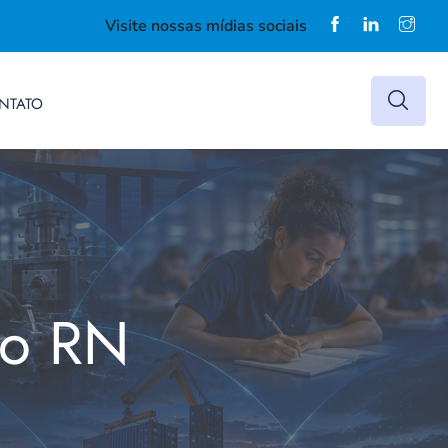
Visite nossas mídias sociais
NTATO
do RN