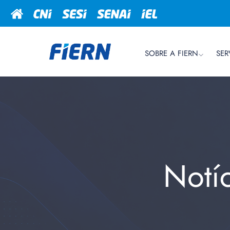
SOBRE A FIERN
SER
Notí