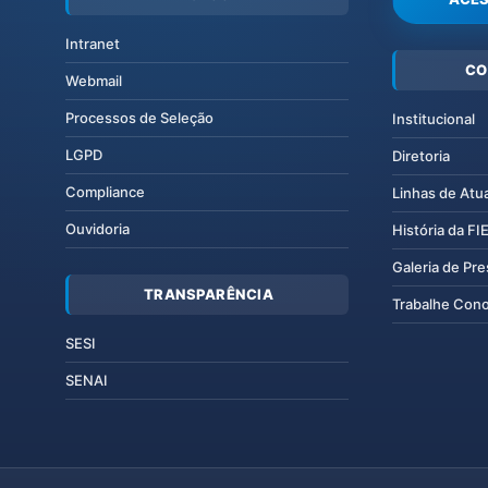
Intranet
CO
Webmail
Processos de Seleção
Institucional
LGPD
Diretoria
Compliance
Linhas de Atu
Ouvidoria
História da F
Galeria de Pr
TRANSPARÊNCIA
Trabalhe Con
SESI
SENAI