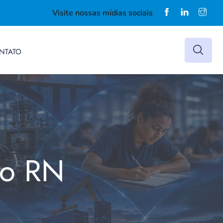
Visite nossas mídias sociais
NTATO
do RN