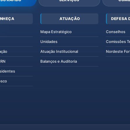
NHEÇA
ATUAÇÃO
DEFESA 
Mapa Estratégico
Conselhos
Unidades
Comissões T
ação
Atuação Institucional
Nordeste For
IERN
Balanços e Auditoria
esidentes
osco