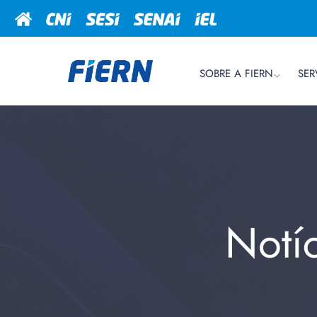
SOBRE A FIERN
SER
Notí