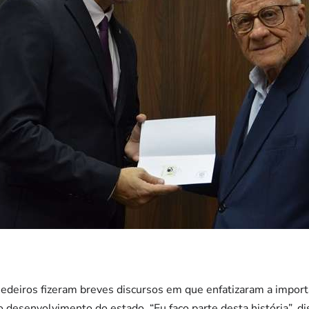
deiros fizeram breves discursos em que enfatizaram a import
 o desenvolvimento do estado. “Eu faço parte desta história”, 