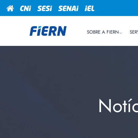
SOBRE A FIERN
SER
Notí