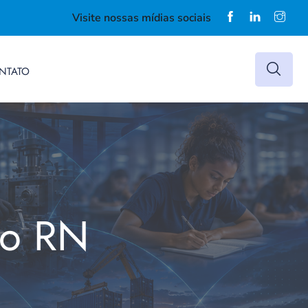
Visite nossas mídias sociais
NTATO
do RN