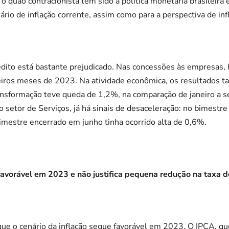
 o quão contracionista tem sido a política monetária brasileira
ário de inflação corrente, assim como para a perspectiva de inf
rédito está bastante prejudicado. Nas concessões às empresas,
meiros meses de 2023. Na atividade econômica, os resultados
ransformação teve queda de 1,2%, na comparação de janeiro a
setor de Serviços, já há sinais de desaceleração: no bimestr
imestre encerrado em junho tinha ocorrido alta de 0,6%.
favorável em 2023 e não justifica pequena redução na taxa d
 que o cenário da inflação segue favorável em 2023. O IPCA, 