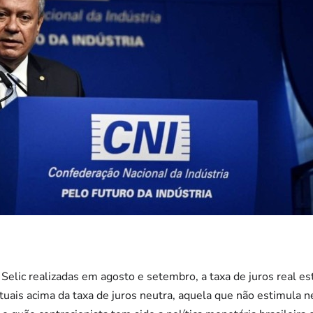
elic realizadas em agosto e setembro, a taxa de juros real e
uais acima da taxa de juros neutra, aquela que não estimula 