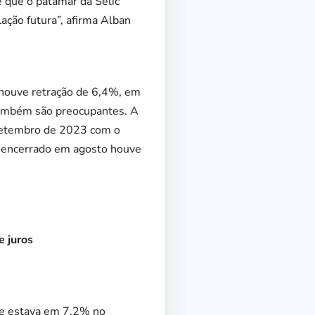
 e que o patamar da Selic
lação futura”, afirma Alban
 houve retração de 6,4%, em
 também são preocupantes. A
 setembro de 2023 com o
e encerrado em agosto houve
e juros
que estava em 7,2% no