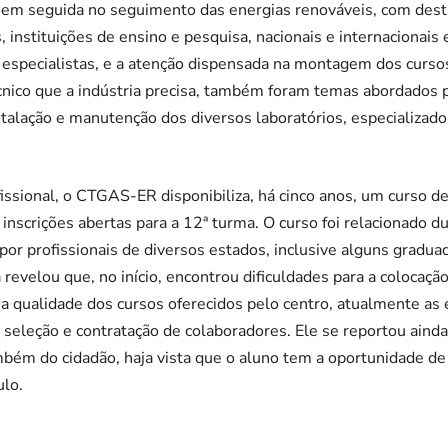
 em seguida no seguimento das energias renováveis, com desta
, instituições de ensino e pesquisa, nacionais e internacionais
 especialistas, e a atenção dispensada na montagem dos curso
cnico que a indústria precisa, também foram temas abordados 
talação e manutenção dos diversos laboratórios, especializad
issional, o CTGAS-ER disponibiliza, há cinco anos, um curso de
inscrições abertas para a 12ª turma. O curso foi relacionado d
or profissionais de diversos estados, inclusive alguns gradua
 revelou que, no início, encontrou dificuldades para a colocaç
a a qualidade dos cursos oferecidos pelo centro, atualmente as
a seleção e contratação de colaboradores. Ele se reportou aind
ém do cidadão, haja vista que o aluno tem a oportunidade de 
ulo.