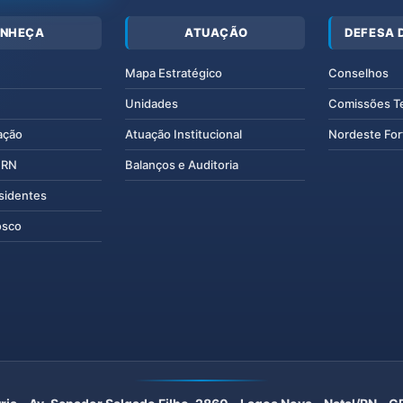
NHEÇA
ATUAÇÃO
DEFESA 
Mapa Estratégico
Conselhos
Unidades
Comissões T
ação
Atuação Institucional
Nordeste For
IERN
Balanços e Auditoria
esidentes
osco