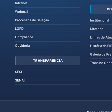
Intranet
CO
Webmail
Processos de Seleção
Institucional
LGPD
Diretoria
Compliance
Linhas de Atu
Ouvidoria
História da F
Galeria de Pr
TRANSPARÊNCIA
Trabalhe Con
SESI
SENAI