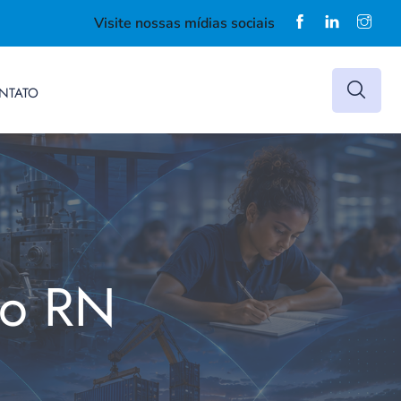
Visite nossas mídias sociais
NTATO
do RN