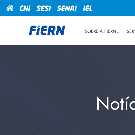
SOBRE A FIERN
SER
Notí