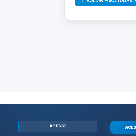
← VOLTAR PARA TODAS A
ACESSE
ACES