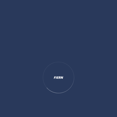
ado em 300 horas e deve ser
ndo conclusão prevista para
s aos sábados, das 8.00 horas às 17.00 horas. Os estudantes 
r o site do CTGAS-ER (
http://www.ctgas.com.br/
) para ter as 
ições.
 Energética tem como objetivo “Identificar, propor e gerenciar
sempenho da eficiência energética e na eficiência de equipam
normas técnicas, de qualidade, de segurança e saúde, de preser
ômica.