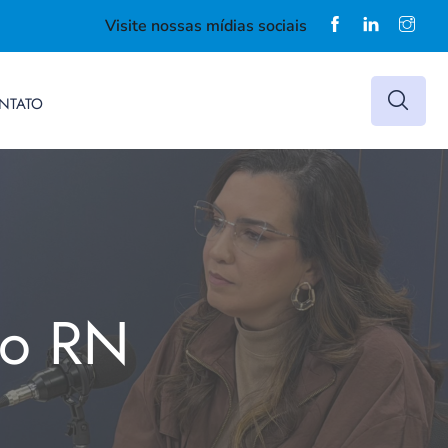
Visite nossas mídias sociais
NTATO
do RN