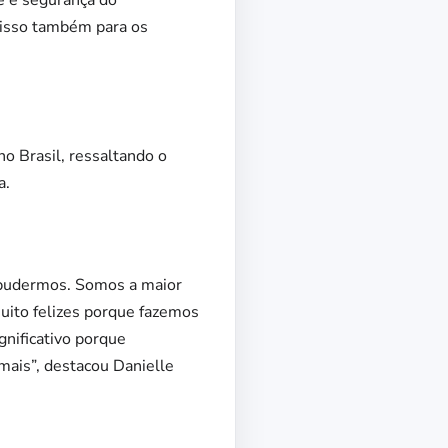
e e segurança do
 isso também para os
o Brasil, ressaltando o
a.
o pudermos. Somos a maior
muito felizes porque fazemos
gnificativo porque
mais”, destacou Danielle