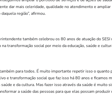
onseguimos ampliar o portfólio de serviços e de ações de saúd
mente dar mais celeridade, qualidade no atendimento e ampliar
 daquela região”, afirmou.
erintendente também celebrou os 80 anos de atuação do SESI n
ão na transformação social por meio da educação, saúde e cultur
e também para todos. É muito importante repetir isso o quant
ntivo e transformação social que faz isso há 80 anos e ficamos 
 saúde e da cultura. Mas fazer isso através da saúde é muito si
nsformar a saúde das pessoas para que elas possam produzir 