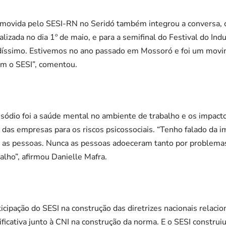
movida pelo SESI-RN no Seridó também integrou a conversa, 
alizada no dia 1º de maio, e para a semifinal do Festival do Ind
díssimo. Estivemos no ano passado em Mossoró e foi um movi
om o SESI”, comentou.
sódio foi a saúde mental no ambiente de trabalho e os impact
das empresas para os riscos psicossociais. “Tenho falado da 
ra as pessoas. Nunca as pessoas adoeceram tanto por problema
alho”, afirmou Danielle Mafra.
icipação do SESI na construção das diretrizes nacionais relaci
ificativa junto à CNI na construção da norma. E o SESI constru