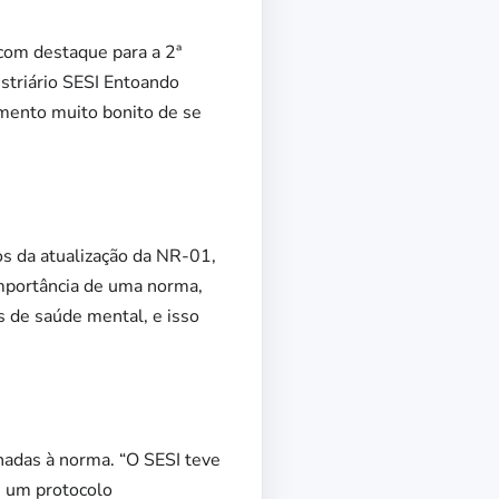
com destaque para a 2ª
ustriário SESI Entoando
mento muito bonito de se
os da atualização da NR-01,
importância de uma norma,
s de saúde mental, e isso
onadas à norma. “O SESI teve
iu um protocolo