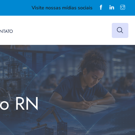
Visite nossas mídias sociais
NTATO
do RN