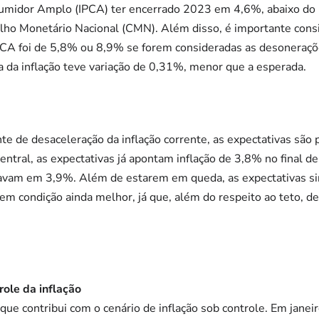
umidor Amplo (IPCA) ter encerrado 2023 em 4,6%, abaixo do l
selho Monetário Nacional (CMN). Além disso, é importante cons
PCA foi de 5,8% ou 8,9% se forem consideradas as desoneraçõe
a da inflação teve variação de 0,31%, menor que a esperada.
nte de desaceleração da inflação corrente, as expectativas são 
entral, as expectativas já apontam inflação de 3,8% no final 
tavam em 3,9%. Além de estarem em queda, as expectativas s
m condição ainda melhor, já que, além do respeito ao teto, d
role da inflação
ue contribui com o cenário de inflação sob controle. Em janei