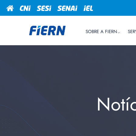
SOBRE A FIERN
SER
Notí