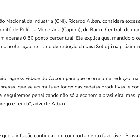
o Nacional da Indústria (CNI), Ricardo Alban, considera exce
 Comitê de Política Monetária (Copom), do Banco Central, de ma
 em apenas 0,50 ponto percentual. Ele explica que, mantido o c
uma aceleração no ritmo de redução da taxa Selic já na próxim
aior agressividade do Copom para que ocorra uma redução mais 
mpresas, que se acumula ao longo das cadeias produtivas, e c
, seguiremos penalizando não só a economia brasileira, mas, 
rego e renda”, adverte Alban.
e que a inflação continua com comportamento favorável. Prova d