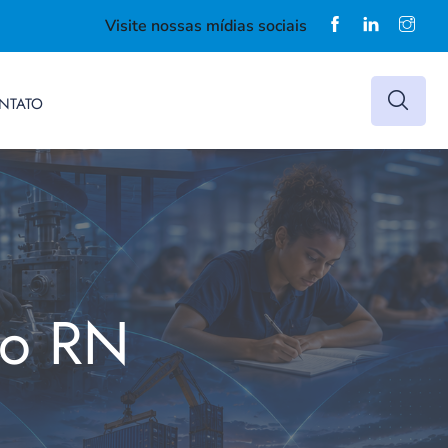
Visite nossas mídias sociais
NTATO
do RN