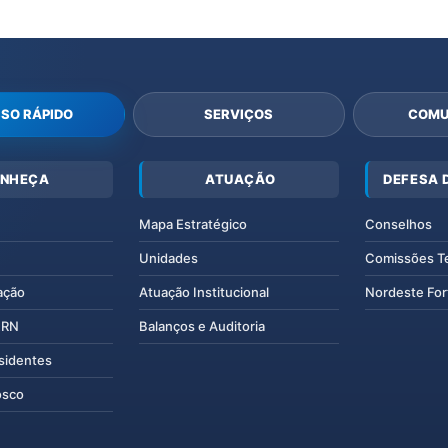
SO RÁPIDO
SERVIÇOS
COMU
NHEÇA
ATUAÇÃO
DEFESA 
Mapa Estratégico
Conselhos
Unidades
Comissões T
ação
Atuação Institucional
Nordeste For
IERN
Balanços e Auditoria
esidentes
osco