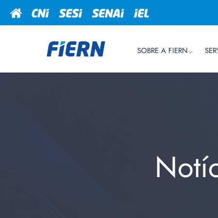
SOBRE A FIERN
SER
Notí