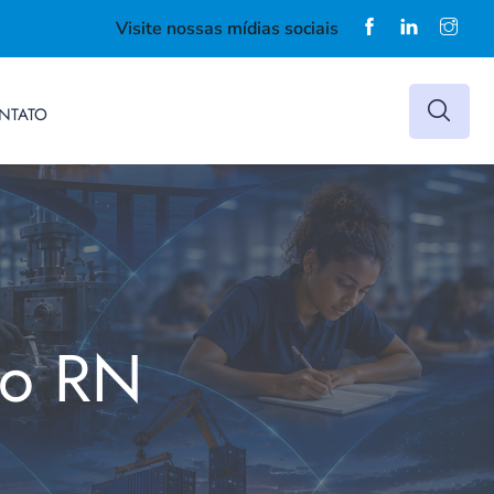
Visite nossas mídias sociais
NTATO
do RN