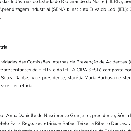
o das Indústrias do Estado do Rio Grande do Norte (FIERN); Serv
 Aprendizagem Industrial (SENAI); Instituto Euvaldo Lodi (IEL);
.
tria
tividades das Comissões Internas de Prevenção de Acidentes (
 representantes da FIERN e do IEL. A CIPA SESI é composta po
 Souza Dantas, vice-presidente; Macélia Maria Barbosa de Mede
vice-secretária.
r Anna Danielle do Nascimento Granjeiro, presidente; Sônia M
Melo Paris Rego, secretária; e Rafael Teixeira Ribeiro Dantas,