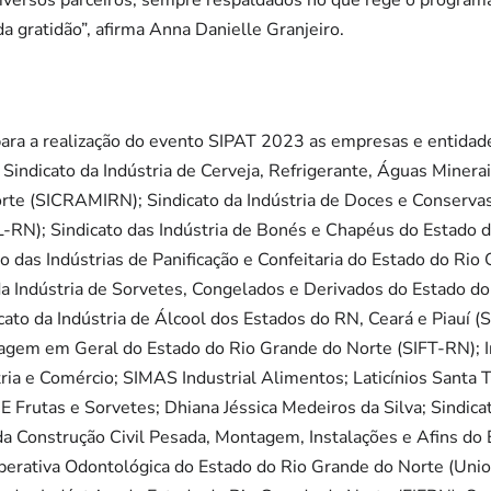
iversos parceiros, sempre respaldados no que rege o program
 gratidão”, afirma Anna Danielle Granjeiro.
para a realização do evento SIPAT 2023 as empresas e entidad
 Sindicato da Indústria de Cerveja, Refrigerante, Águas Miner
rte (SICRAMIRN); Sindicato da Indústria de Doces e Conservas
-RN); Sindicato das Indústria de Bonés e Chapéus do Estado 
das Indústrias de Panificação e Confeitaria do Estado do Rio
a Indústria de Sorvetes, Congelados e Derivados do Estado d
to da Indústria de Álcool dos Estados do RN, Ceará e Piauí (
elagem em Geral do Estado do Rio Grande do Norte (SIFT-RN); I
ia e Comércio; SIMAS Industrial Alimentos; Laticínios Santa T
E Frutas e Sorvetes; Dhiana Jéssica Medeiros da Silva; Sindica
da Construção Civil Pesada, Montagem, Instalações e Afins do
ativa Odontológica do Estado do Rio Grande do Norte (Uniod