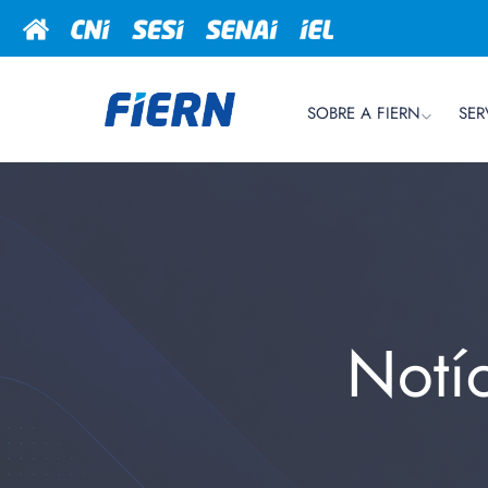
SOBRE A FIERN
SER
Notí