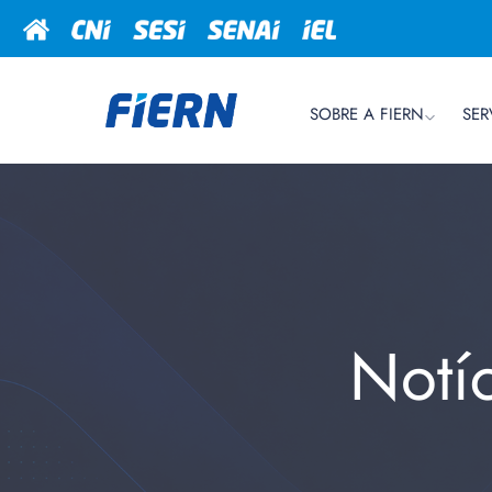
SOBRE A FIERN
SER
Notí