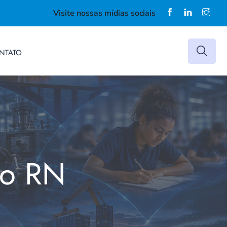
Visite nossas mídias sociais
NTATO
do RN