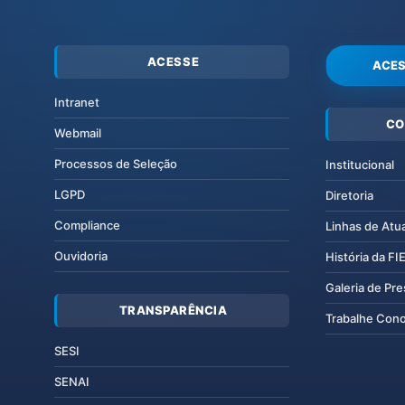
ACESSE
ACES
Intranet
CO
Webmail
Processos de Seleção
Institucional
LGPD
Diretoria
Compliance
Linhas de Atu
Ouvidoria
História da F
Galeria de Pr
TRANSPARÊNCIA
Trabalhe Con
SESI
SENAI