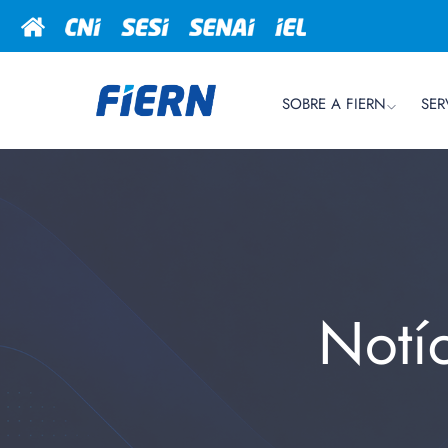
SOBRE A FIERN
SER
Notí