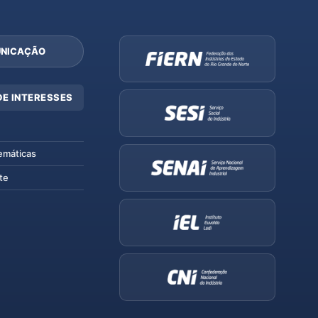
NICAÇÃO
DE INTERESSES
emáticas
te