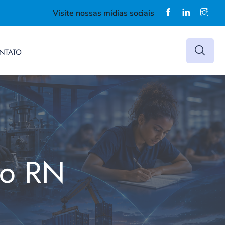
Visite nossas mídias sociais
NTATO
do RN