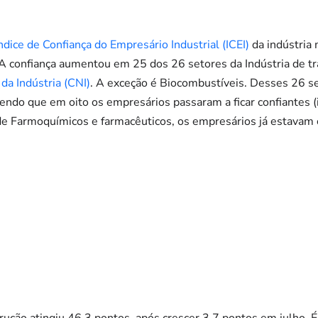
ndice de Confiança do Empresário Industrial (ICEI)
da indústria
 A confiança aumentou em 25 dos 26 setores da Indústria de 
da Indústria (CNI)
. A exceção é Biocombustíveis. Desses 26 s
endo que em oito os empresários passaram a ficar confiantes (
de Farmoquímicos e farmacêuticos, os empresários já estavam 
rução atingiu 46,3 pontos, após crescer 3,7 pontos em julho. É 