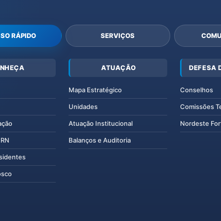
SO RÁPIDO
SERVIÇOS
COMU
NHEÇA
ATUAÇÃO
DEFESA 
Mapa Estratégico
Conselhos
Unidades
Comissões T
ação
Atuação Institucional
Nordeste For
IERN
Balanços e Auditoria
esidentes
osco