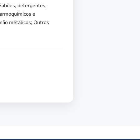
 Sabões, detergentes,
 farmoquímicos e
 não metálicos; Outros