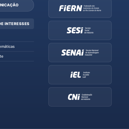
NICAÇÃO
DE INTERESSES
emáticas
te