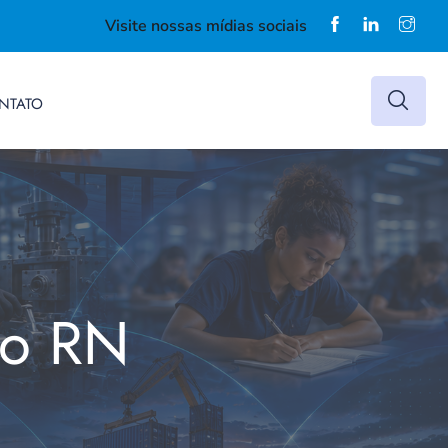
Visite nossas mídias sociais
NTATO
do RN