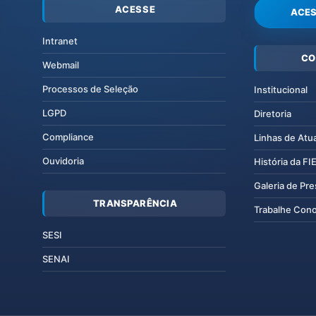
ACESSE
ACES
Intranet
CO
Webmail
Processos de Seleção
Institucional
LGPD
Diretoria
Compliance
Linhas de Atu
Ouvidoria
História da F
Galeria de Pr
TRANSPARÊNCIA
Trabalhe Con
SESI
SENAI