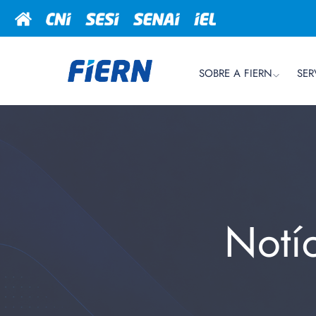
SOBRE A FIERN
SER
Notí