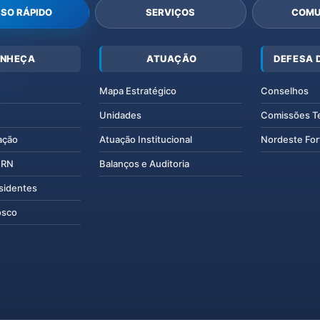
SO RÁPIDO
SERVIÇOS
COMU
NHEÇA
ATUAÇÃO
DEFESA 
Mapa Estratégico
Conselhos
Unidades
Comissões T
ação
Atuação Institucional
Nordeste For
IERN
Balanços e Auditoria
esidentes
osco