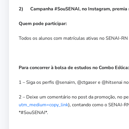
2) Campanha #SouSENAI, no Instagram, premia m
Quem pode participar:
Todos os alunos com matrículas ativas no SENAI-RN
Para concorrer à bolsa de estudos no Combo Eólica:
1 – Siga os perfis @senairn, @ctgaser e @hitsenai n
2 – Deixe um comentário no post da promoção, no per
utm_medium=copy_link
), contando como o SENAI-RN 
*#SouSENAI*.