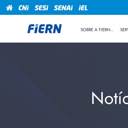
SOBRE A FIERN
SER
Notí