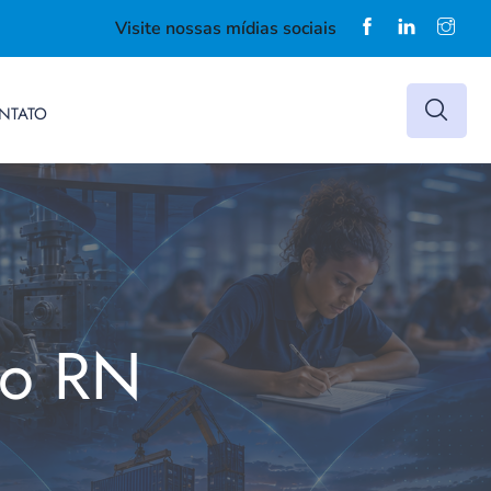
Visite nossas mídias sociais
NTATO
do RN