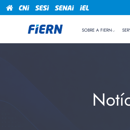
SOBRE A FIERN
SER
Notí