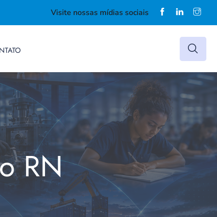
Visite nossas mídias sociais
NTATO
do RN