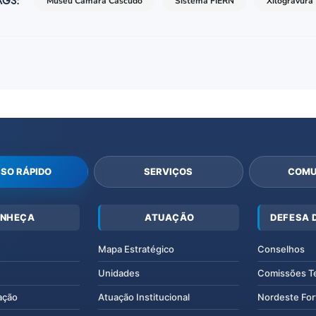
AGS:
Museu Câmara Cascudo
Sistema FIERN
Xilogravura
SO RÁPIDO
SERVIÇOS
COMU
NHEÇA
ATUAÇÃO
DEFESA 
Mapa Estratégico
Conselhos
Unidades
Comissões T
ação
Atuação Institucional
Nordeste For