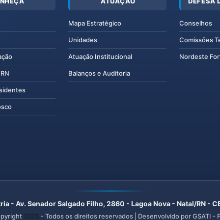
NHEÇA
ATUAÇÃO
DEFESA 
Mapa Estratégico
Conselhos
Unidades
Comissões T
ação
Atuação Institucional
Nordeste For
IERN
Balanços e Auditoria
esidentes
osco
ria - Av. Senador Salgado Filho, 2860 - Lagoa Nova - Natal/RN -
pyright
2026
- Todos os direitos reservados | Desenvolvido por GSATI -