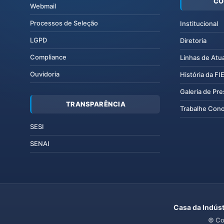
CO
Webmail
Processos de Seleção
Institucional
LGPD
Diretoria
Compliance
Linhas de Atu
Ouvidoria
História da F
Galeria de Pr
TRANSPARÊNCIA
Trabalhe Con
SESI
SENAI
Casa da Indúst
© Co