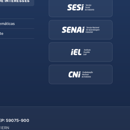
DE INTERESSES
emáticas
te
 CEP: 59075-900
 FIERN