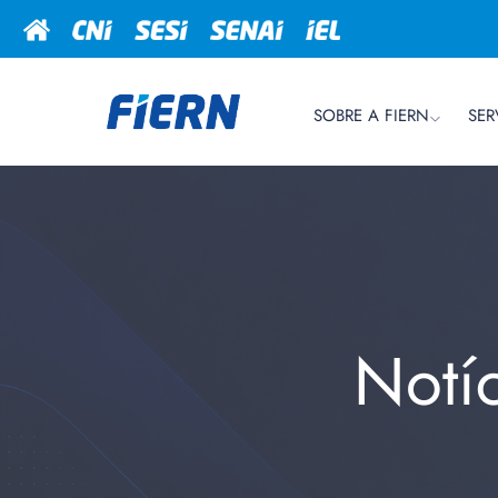
SOBRE A FIERN
SER
Notí