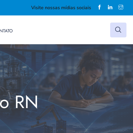
Visite nossas mídias sociais
NTATO
do RN