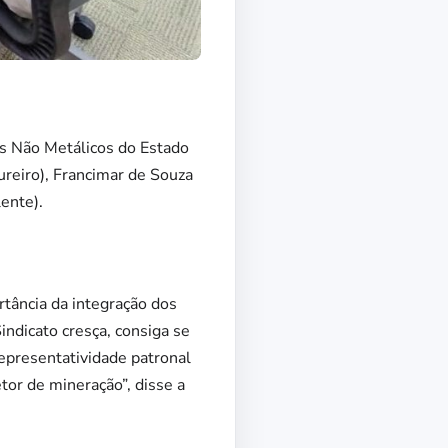
is Não Metálicos do Estado
ureiro), Francimar de Souza
lente).
rtância da integração dos
ndicato cresça, consiga se
epresentatividade patronal
tor de mineração”, disse a