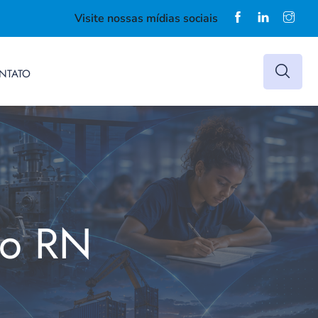
Visite nossas mídias sociais
NTATO
do RN