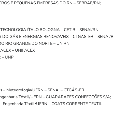
ICROS E PEQUENAS EMPRESAS DO RN – SEBRAE/RN;
ECNOLOGIA ÍTALO BOLOGNA – CETIB – SENAI/RN;
DO GÁS E ENERGIAS RENOVÁVEIS – CTGAS-ER – SENAI/R
DO RIO GRANDE DO NORTE – UNIRN
ACEX – UNIFACEX
 – UNP
cas – Meteorologia/UFRN – SENAI – CTGÁS-ER
 – Engenharia Têxtil/UFRN – GUARARAPES CONFECÇÕES S/A;
ca – Engenharia Têxtil/UFRN – COATS CORRENTE TEXTIL