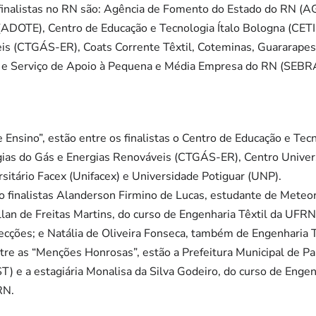
 finalistas no RN são: Agência de Fomento do Estado do RN (A
(ADOTE), Centro de Educação e Tecnologia Ítalo Bologna (CETI
is (CTGÁS-ER), Coats Corrente Têxtil, Coteminas, Guararapes
o e Serviço de Apoio à Pequena e Média Empresa do RN (SEB
e Ensino”, estão entre os finalistas o Centro de Educação e Tec
gias do Gás e Energias Renováveis (CTGÁS-ER), Centro Univers
rsitário Facex (Unifacex) e Universidade Potiguar (UNP).
são finalistas Alanderson Firmino de Lucas, estudante de Mete
an de Freitas Martins, do curso de Engenharia Têxtil da UFRN
ecções; e Natália de Oliveira Fonseca, também de Engenharia 
ntre as “Menções Honrosas”, estão a Prefeitura Municipal de Pa
ST) e a estagiária Monalisa da Silva Godeiro, do curso de Eng
RN.