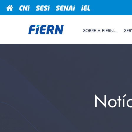
SOBRE A FIERN
SER
Notí