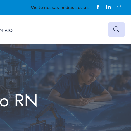
Visite nossas mídias sociais
NTATO
do RN