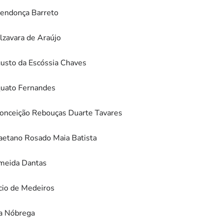
Mendonça Barreto
lzavara de Araújo
usto da Escóssia Chaves
rquato Fernandes
Conceição Rebouças Duarte Tavares
aetano Rosado Maia Batista
lmeida Dantas
ício de Medeiros
da Nóbrega