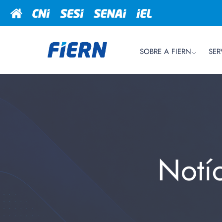
SOBRE A FIERN
SER
Notí