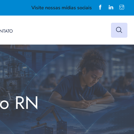
Visite nossas mídias sociais
NTATO
do RN