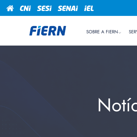
SOBRE A FIERN
SER
Notí