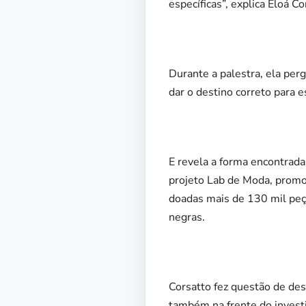
específicas”, explica Eloá Co
Durante a palestra, ela pe
dar o destino correto para 
E revela a forma encontrad
projeto Lab de Moda, promov
doadas mais de 130 mil peça
negras.
Corsatto fez questão de des
também na frente do investi