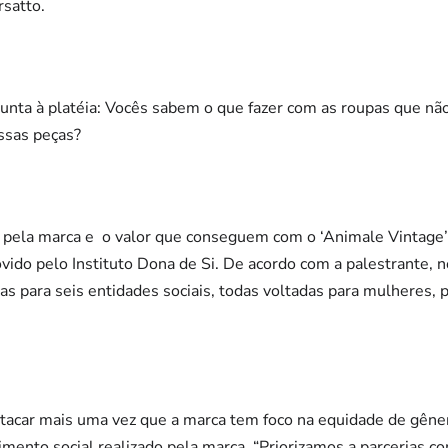
rsatto.
rgunta à platéia: Vocês sabem o que fazer com as roupas que 
essas peças?
a pela marca e o valor que conseguem com o ‘Animale Vintage’ 
ido pelo Instituto Dona de Si. De acordo com a palestrante, 
s para seis entidades sociais, todas voltadas para mulheres,
tacar mais uma vez que a marca tem foco na equidade de gêner
mento social realizado pela marca. “Priorizamos a parcerias c