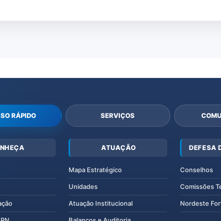
SO RÁPIDO
SERVIÇOS
COMU
NHEÇA
ATUAÇÃO
DEFESA 
Mapa Estratégico
Conselhos
Unidades
Comissões T
ação
Atuação Institucional
Nordeste For
IERN
Balanços e Auditoria