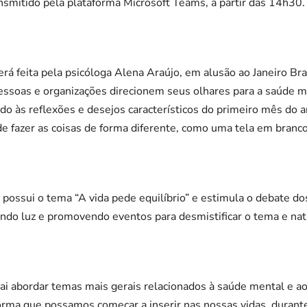
nsmitido pela plataforma Microsoft Teams, a partir das 14h30.
rá feita pela psicóloga Alena Araújo, em alusão ao Janeiro B
pessoas e organizações direcionem seus olhares para a saúde m
do às reflexões e desejos característicos do primeiro mês do a
e fazer as coisas de forma diferente, como uma tela em branco
possui o tema “A vida pede equilíbrio” e estimula o debate d
ndo luz e promovendo eventos para desmistificar o tema e natu
vai abordar temas mais gerais relacionados à saúde mental e a
forma que possamos começar a inserir nas nossas vidas, durant