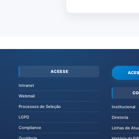
ACESSE
ACES
Intranet
CO
Webmail
Processos de Seleção
Institucional
LGPD
Diretoria
Compliance
Linhas de Atu
Ouvidoria
História da F