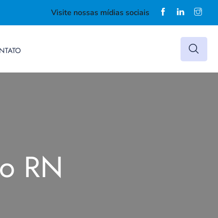
Visite nossas mídias sociais
NTATO
do RN