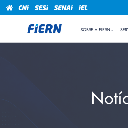
SOBRE A FIERN
SER
Notí