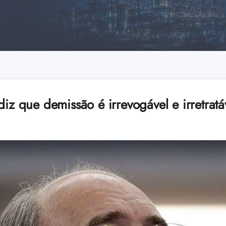
diz que demissão é irrevogável e irretratá