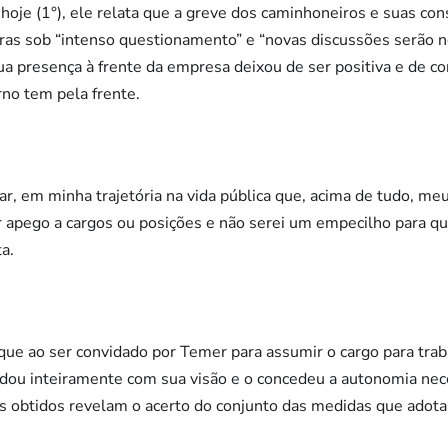
oje (1°), ele relata que a greve dos caminhoneiros e suas co
bras sob “intenso questionamento” e “novas discussões serão n
ua presença à frente da empresa deixou de ser positiva e de con
rno tem pela frente.
r, em minha trajetória na vida pública que, acima de tudo, 
 apego a cargos ou posições e não serei um empecilho para qu
ta.
 que ao ser convidado por Temer para assumir o cargo para trab
rdou inteiramente com sua visão e o concedeu a autonomia nece
dos obtidos revelam o acerto do conjunto das medidas que ado