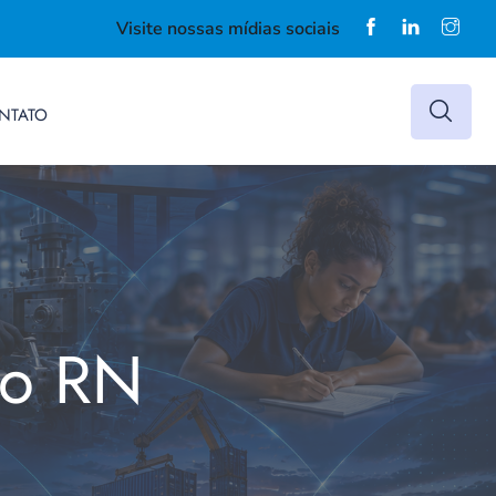
Visite nossas mídias sociais
NTATO
do RN