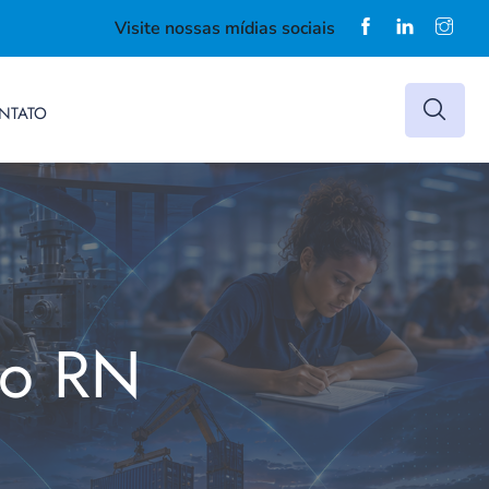
Visite nossas mídias sociais
NTATO
do RN