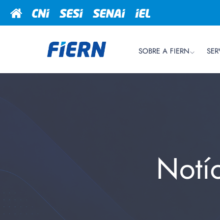
SOBRE A FIERN
SER
Notí