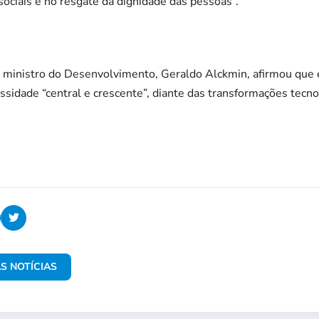
ociais e no resgate da dignidade das pessoas”.
 ministro do Desenvolvimento, Geraldo Alckmin, afirmou que e
dade “central e crescente”, diante das transformações tecnol
S NOTÍCIAS