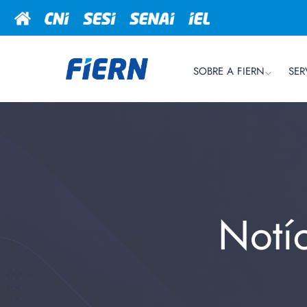
SOBRE A FIERN
SER
Notí