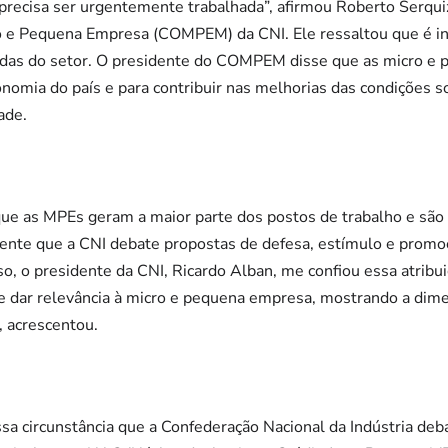
e precisa ser urgentemente trabalhada”, afirmou Roberto Serqui
 e Pequena Empresa (COMPEM) da CNI. Ele ressaltou que é in
ndas do setor. O presidente do COMPEM disse que as micro e
nomia do país e para contribuir nas melhorias das condições s
ade.
que as MPEs geram a maior parte dos postos de trabalho e sã
biente que a CNI debate propostas de defesa, estímulo e prom
so, o presidente da CNI, Ricardo Alban, me confiou essa atrib
e dar relevância à micro e pequena empresa, mostrando a dim
, acrescentou.
sa circunstância que a Confederação Nacional da Indústria deb