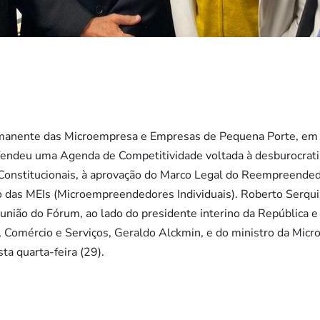
manente das Microempresa e Empresas de Pequena Porte, em Br
fendeu uma Agenda de Competitividade voltada à desburocrati
Constitucionais, à aprovação do Marco Legal do Reempreendedo
to das MEIs (Microempreendedores Individuais). Roberto Serqu
eunião do Fórum, ao lado do presidente interino da República e
, Comércio e Serviços, Geraldo Alckmin, e do ministro da Mic
ta quarta-feira (29).