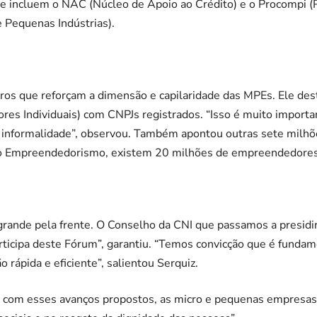
ue incluem o NAC (Núcleo de Apoio ao Crédito) e o Procompi 
 Pequenas Indústrias).
ros que reforçam a dimensão e capilaridade das MPEs. Ele de
s Individuais) com CNPJs registrados. “Isso é muito important
informalidade”, observou. Também apontou outras sete milh
do Empreendedorismo, existem 20 milhões de empreendedores 
ande pela frente. O Conselho da CNI que passamos a presidir 
articipa deste Fórum”, garantiu. “Temos convicção que é funda
 rápida e eficiente”, salientou Serquiz.
, com esses avanços propostos, as micro e pequenas empresas