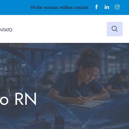
Visite nossas mídias sociais
NTATO
do RN