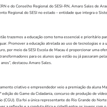
ERN e do Conselho Regional do SESI-RN, Amaro Sales de Araú
ento Regional do SESI no estado – entidade que integra o Sis
stão trazemos a educação como tema essencial e prioritário par
iguar. Promover a educação atrelada ao uso de tecnologias e 
ro, por meio da SESI Escola de Macau é proporcionar uma ofer
transformadores para os alunos que estão ou já passaram pelas
s anos”, destacou Amaro Sales.
mento criativo e empreendedor veio a premiação da aluna Mar
2ª edição do Game da Cidadania, concurso de produção de víde
o (CGU). Ela foi a única representante do Rio Grande do Nort
er a reflexão e a conduta ética e cidadã entre os jovens com o