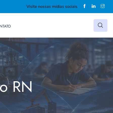
Visite nossas mídias sociais
NTATO
do RN