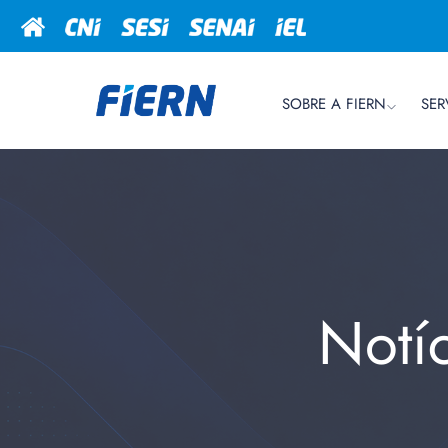
SOBRE A FIERN
SER
Notí