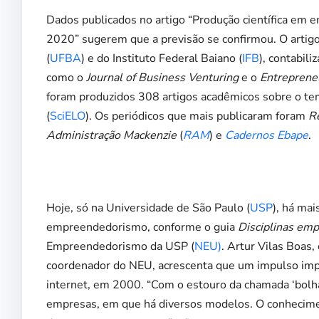
Dados publicados no artigo “Produção científica em 
2020” sugerem que a previsão se confirmou. O artigo
(
UFBA
) e do Instituto Federal Baiano (
IFB
), contabil
como o
Journal of Business Venturing
e o
Entrepreneu
foram produzidos 308 artigos acadêmicos sobre o tema
(
SciELO
). Os periódicos que mais publicaram foram
R
Administração Mackenzie
(
RAM
) e
Cadernos Ebape
.
Hoje, só na Universidade de São Paulo (
USP
), há mai
empreendedorismo, conforme o guia
Disciplinas em
Empreendedorismo da USP (
NEU)
. Artur Vilas Boas
coordenador do NEU, acrescenta que um impulso impo
internet, em 2000. “Com o estouro da chamada ‘bolha
empresas, em que há diversos modelos. O conhecimen