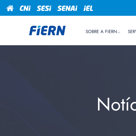
SOBRE A FIERN
SER
Notí