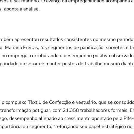
osos e sal marinho. O avanço da empregabilidade acompanha a 
 aponta a análise.
ambém apresentou resultados consistentes no mesmo período.
, Mariana Freitas, “os segmentos de panificação, sorvetes e l
 no emprego, corroborando o desempenho positivo observado 
pacidade do setor de manter postos de trabalho mesmo diante
 o complexo Têxtil, de Confecção e vestuário, que se consoli
 transformação potiguar, com 21.358 trabalhadores formais. E
go, desempenho alinhado ao crescimento apontado pela PIM-I
mportância do segmento, “reforçando seu papel estratégico no 