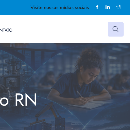
Visite nossas mídias sociais
NTATO
do RN