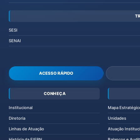
T
SESI
SENAI
ACESSO RÁPIDO
CONHEÇA
Institucional
Mapa Estratégic
Diretoria
Unidades
Linhas de Atuação
Atuação Instituc
História da FIERN
Balanços e Audit