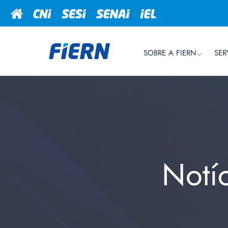
SOBRE A FIERN
SER
Notí