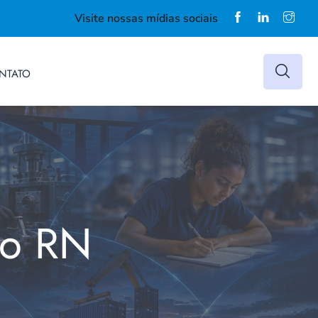
Visite nossas mídias sociais
NTATO
do RN