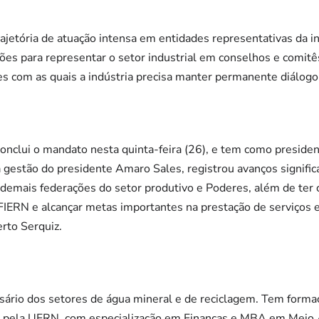
ajetória de atuação intensa em entidades representativas da i
ões para representar o setor industrial em conselhos e comitê
ões com as quais a indústria precisa manter permanente diálogo
conclui o mandato nesta quinta-feira (26), e tem como preside
a gestão do presidente Amaro Sales, registrou avanços signific
 demais federações do setor produtivo e Poderes, além de ter 
IERN e alcançar metas importantes na prestação de serviços e
rto Serquiz.
ário dos setores de água mineral e de reciclagem. Tem formaç
 pela UFRN, com especialização em Finanças e MBA em Meio 