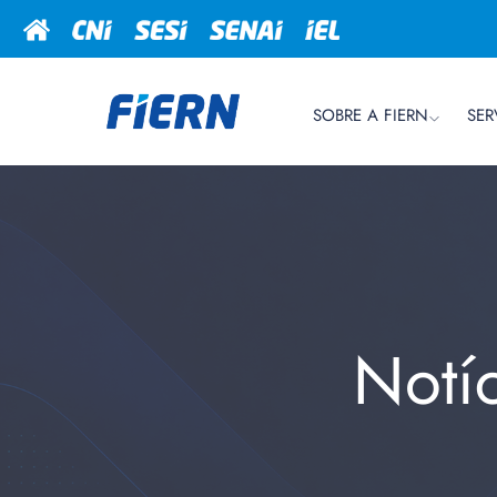
SOBRE A FIERN
SER
Notí