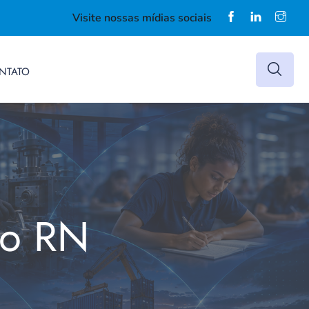
Visite nossas mídias sociais
NTATO
do RN