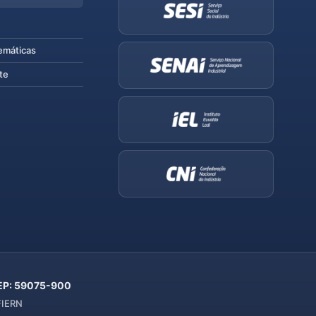
emáticas
te
 CEP: 59075-900
 FIERN