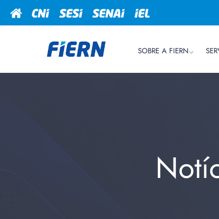
SOBRE A FIERN
SER
Notí