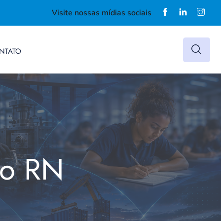
Visite nossas mídias sociais
NTATO
do RN