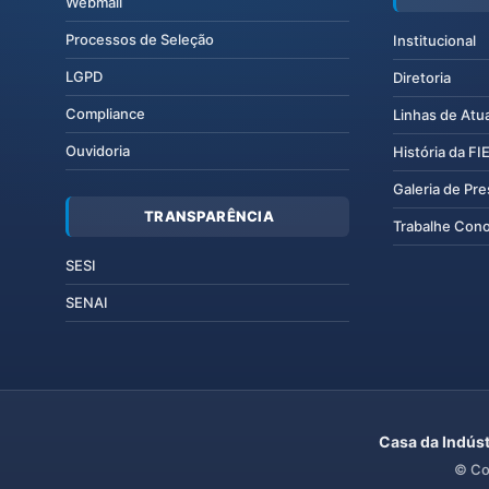
Webmail
Processos de Seleção
Institucional
LGPD
Diretoria
Compliance
Linhas de Atu
Ouvidoria
História da F
Galeria de Pr
TRANSPARÊNCIA
Trabalhe Con
SESI
SENAI
Casa da Indúst
© Co