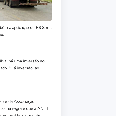
mbém a aplicação de R$ 3 mil
mo.
ilva, há uma inversão no
cado. “Há inversão, ao
I) e da Associação
cias na regra e que a ANTT
á um problema real de