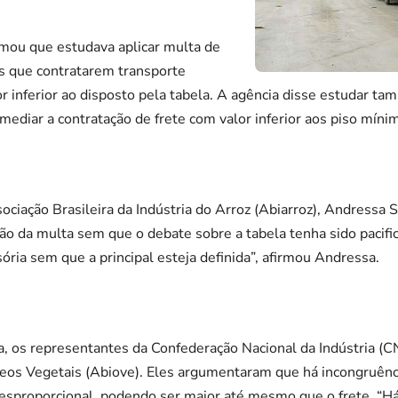
mou que estudava aplicar multa de
s que contratarem transporte
or inferior ao disposto pela tabela. A agência disse estudar ta
mediar a contratação de frete com valor inferior aos piso míni
ociação Brasileira da Indústria do Arroz (Abiarroz), Andressa S
ação da multa sem que o debate sobre a tabela tenha sido pacifi
ria sem que a principal esteja definida”, afirmou Andressa.
, os representantes da Confederação Nacional da Indústria (CN
Óleos Vegetais (Abiove). Eles argumentaram que há incongruên
desproporcional, podendo ser maior até mesmo que o frete. “H