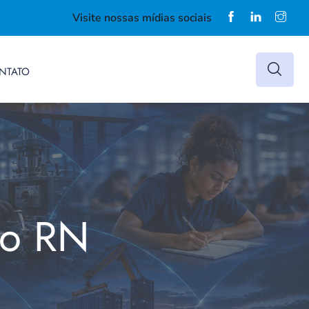
Visite nossas mídias sociais
NTATO
do RN