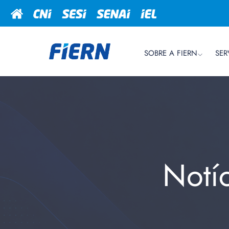
SOBRE A FIERN
SER
Notí