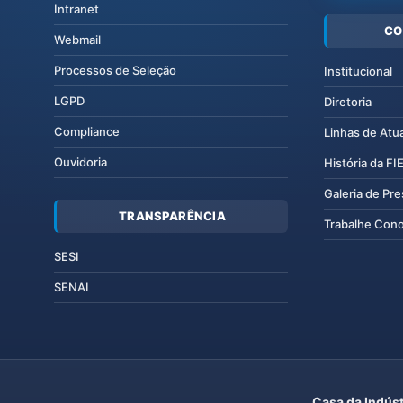
Intranet
CO
Webmail
Processos de Seleção
Institucional
LGPD
Diretoria
Compliance
Linhas de Atu
Ouvidoria
História da F
Galeria de Pr
TRANSPARÊNCIA
Trabalhe Con
SESI
SENAI
Casa da Indúst