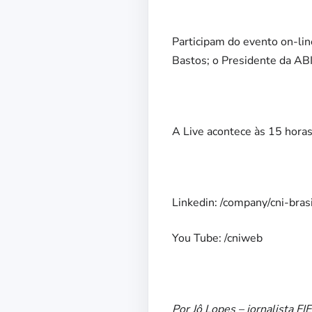
Participam do evento on-lin
Bastos; o Presidente da AB
A Live acontece às 15 horas
Linkedin: /company/cni-brasi
You Tube: /cniweb
Por Jô Lopes – jornalista F