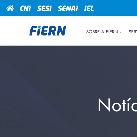
SOBRE A FIERN
SER
Notí