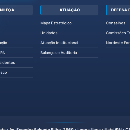
NHEÇA
ATUAÇÃO
DEFESA 
Mapa Estratégico
Conselhos
Unidades
Comissões T
ação
Atuação Institucional
Nordeste For
IERN
Balanços e Auditoria
esidentes
osco
ria - Av. Senador Salgado Filho, 2860 - Lagoa Nova - Natal/RN -