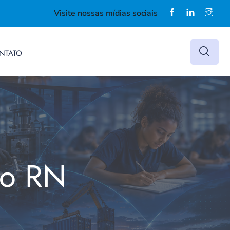
Visite nossas mídias sociais
NTATO
do RN