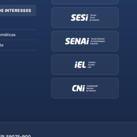
DE INTERESSES
emáticas
te
 CEP: 59075-900