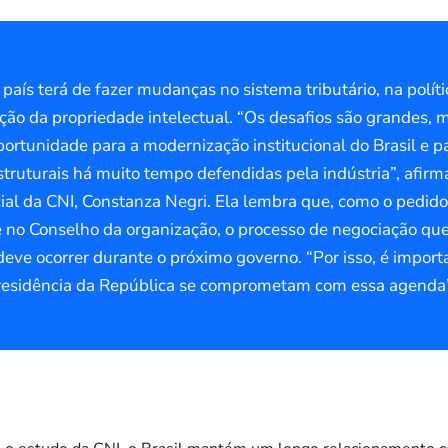
 país terá de fazer mudanças no sistema tributário, na polít
ção da propriedade intelectual. “Os desafios são grandes, 
rtunidade para a modernização institucional do Brasil e pa
truturais há muito tempo defendidas pela indústria”, afirm
ial da CNI, Constanza Negri. Ela lembra que, como o pedido
e no Conselho da organização, o processo de negociação que
deve ocorrer durante o próximo governo. “Por isso, é import
residência da República se comprometam com essa agenda”