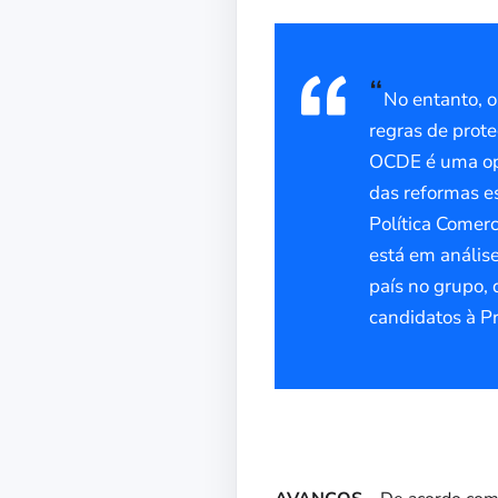
“
No entanto, o
regras de prote
OCDE é uma opo
das reformas es
Política Comerc
está em anális
país no grupo, 
candidatos à P