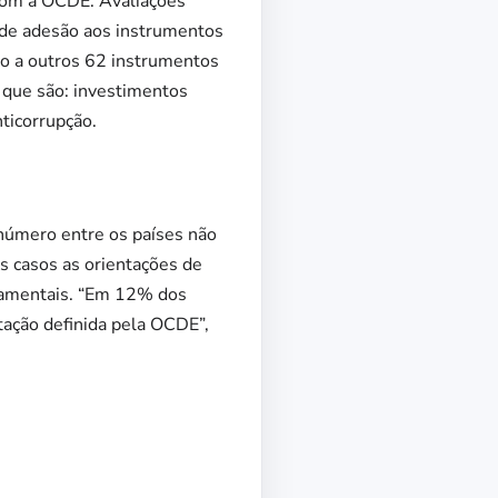
com a OCDE. Avaliações
 de adesão aos instrumentos
ão a outros 62 instrumentos
 que são: investimentos
nticorrupção.
 número entre os países não
s casos as orientações de
namentais. “Em 12% dos
tação definida pela OCDE”,