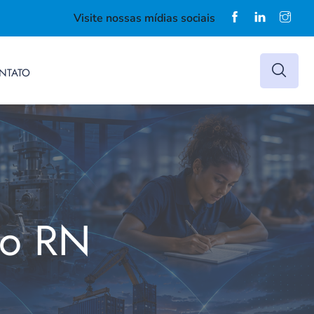
Visite nossas mídias sociais
NTATO
do RN