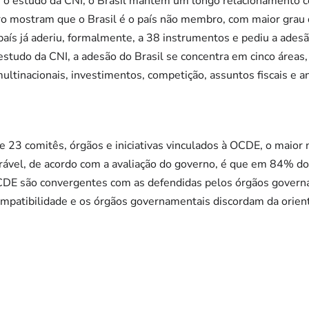
 o estudo da CNI, o Brasil mantém um longo relacionamento 
eiro mostram que o Brasil é o país não membro, com maior grau
aís já aderiu, formalmente, a 38 instrumentos e pediu a ades
tudo da CNI, a adesão do Brasil se concentra em cinco áreas,
ultinacionais, investimentos, competição, assuntos fiscais e a
e 23 comitês, órgãos e iniciativas vinculados à OCDE, o maior
ável, de acordo com a avaliação do governo, é que em 84% do
OCDE são convergentes com as defendidas pelos órgãos gover
ompatibilidade e os órgãos governamentais discordam da orien