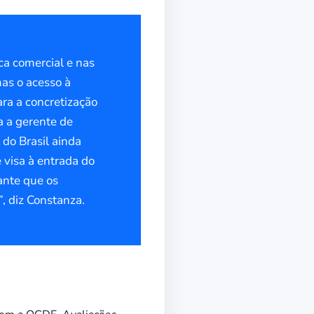
ica comercial e nas
mas o acesso à
ra a concretização
a a gerente de
 do Brasil ainda
 visa à entrada do
ante que os
, diz Constanza.