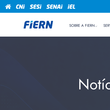
SOBRE A FIERN
SER
Notí