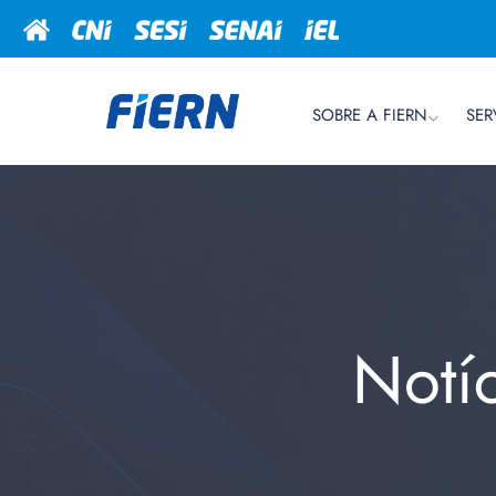
SOBRE A FIERN
SER
Notí