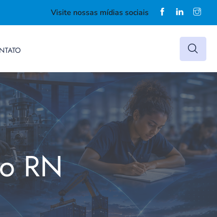
Visite nossas mídias sociais
NTATO
do RN