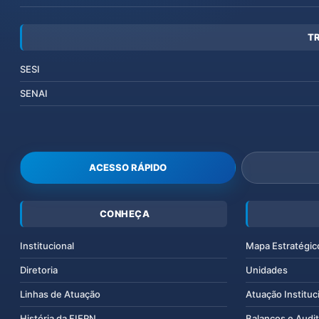
T
SESI
SENAI
ACESSO RÁPIDO
CONHEÇA
Institucional
Mapa Estratégic
Diretoria
Unidades
Linhas de Atuação
Atuação Instituc
História da FIERN
Balanços e Audit