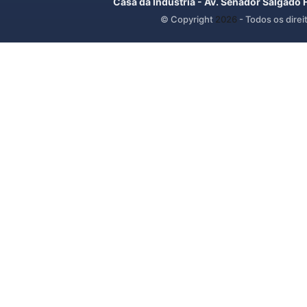
Casa da Indústria - Av. Senador Salgado 
© Copyright
2026
- Todos os direi